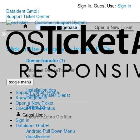
Sign In, Guest User
Sign In
Dataident GmbH
Support Ticket Center
Knowledgebase
Open a New Ticket
Click on the category to browse FAQs.
DeviceTransfer (1)
Infos zur DeviceTransfer
Software
toggle menu
Installation des
Support Center Home
DeviceTransfer Dienst
Knowledgebase
Open a New Ticket
Zebra (2)
Check Ticket Status
Guest User
Infos zu Zebra Geräten
Sign In
Dataident GmbH
Android Pull Down Menü
deaktivieren